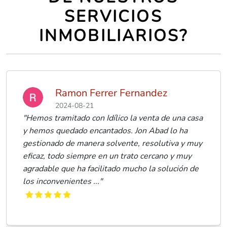
SERVICIOS
INMOBILIARIOS?
mon Ferrer Fernandez
Luca
4-08-21
2024-
tado con Idílico la venta de una casa
"He realizado 
ado encantados. Jon Abad lo ha
excelente. No 
e manera solvente, resolutiva y muy
inicial, sino
 siempre en un trato cercano y muy
recomendable
e ha facilitado mucho la solución de
entes ..."