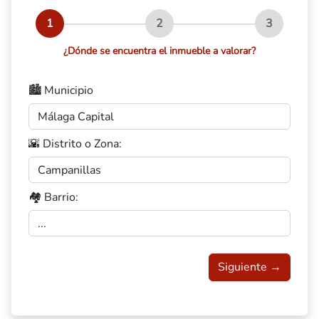
1
2
3
¿Dónde se encuentra el inmueble a valorar?
🏙️ Municipio
🌇 Distrito o Zona:
🏘️ Barrio:
Siguiente →