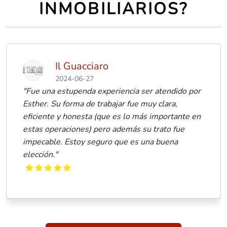
INMOBILIARIOS?
l Guacciaro
Ra
024-06-27
20
stupenda experiencia ser atendido por
"Hemos tram
 forma de trabajar fue muy clara,
y hemos que
y honesta (que es lo más importante en
gestionado 
aciones) pero además su trato fue
eficaz, tod
. Estoy seguro que es una buena
agradable q
los inconven