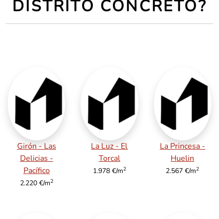
DISTRITO CONCRETO?
Girón - Las
La Luz - El
La Princesa -
Delicias -
Torcal
Huelin
2
2
Pacífico
1.978 €/m
2.567 €/m
2
2.220 €/m