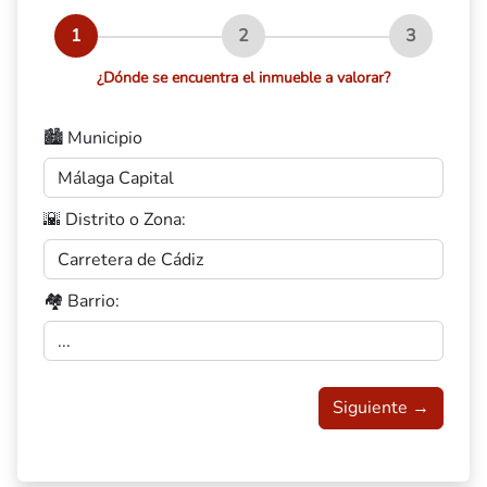
1
2
3
¿Dónde se encuentra el inmueble a valorar?
🏙️ Municipio
🌇 Distrito o Zona:
🏘️ Barrio:
Siguiente →