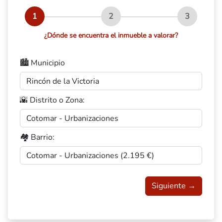
1
2
3
¿Dónde se encuentra el inmueble a valorar?
🏙️ Municipio
🌇 Distrito o Zona:
🏘️ Barrio:
Siguiente →