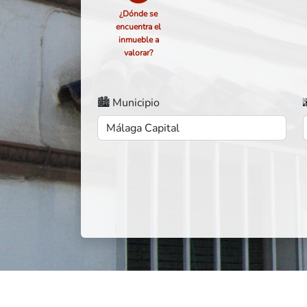
¿Dónde se
encuentra el
inmueble a
valorar?
🏙️ Municipio