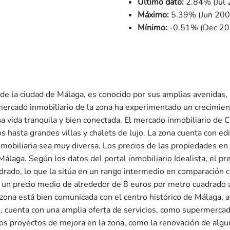
Último dato:
2.84% (Jul 
Máximo:
5.39% (Jun 200
Mínimo:
-0.51% (Dec 20
te de la ciudad de Málaga, es conocido por sus amplias avenidas,
l mercado inmobiliario de la zona ha experimentado un crecimie
 vida tranquila y bien conectada. El mercado inmobiliario de C
hasta grandes villas y chalets de lujo. La zona cuenta con edi
 inmobiliaria sea muy diversa. Los precios de las propiedades e
álaga. Según los datos del portal inmobiliario Idealista, el pr
rado, lo que la sitúa en un rango intermedio en comparación c
n un precio medio de alrededor de 8 euros por metro cuadrado al
 zona está bien comunicada con el centro histórico de Málaga, a
, cuenta con una amplia oferta de servicios, como supermercado
ios proyectos de mejora en la zona, como la renovación de algu