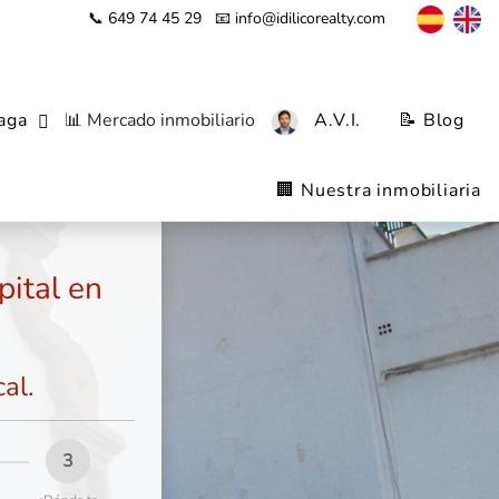
📞 649 74 45 29
📧 info@idilicorealty.com
aga
📊 Mercado inmobiliario
A.V.I.
📝 Blog
🏢 Nuestra inmobiliaria
pital en
al.
3