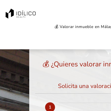
💰 Valorar inmueble en Mál
Inicio
Valorar inmueble
Málaga
Málaga 
💰 ¿Quieres valorar i
Solicita una valorac
1