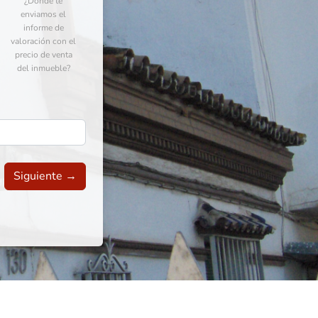
¿Dónde te
enviamos el
informe de
valoración con el
precio de venta
del inmueble?
Siguiente →